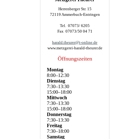
Herrenberger Str. 15
72119 Ammerbuch-Entringen
Tel. 07073/ 6205
Fax 07073/50 04 71
harald.theurer@t-online.de
www.metzgerei-harald-theurer.de
Öffnungszeiten
Montag
8
:
00
–
12
:
30
Dienstag
7
:
30
–
13
:
30
15
:
00
–
18
:
00
Mittwoch
7
:
30
–
13
:
30
15
:
00
–
18
:
00
Donnerstag
7
:
30
–
13
:
30
Freitag
7
:
30
–
18
:
00
Samstag