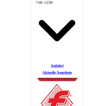
7
:
00
–
12
:
00
Anfahrt
Aktuelle Angebote