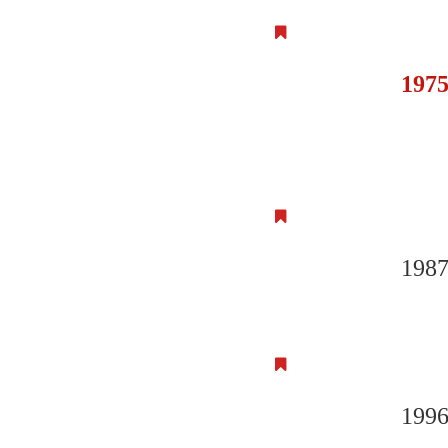
197
198
199